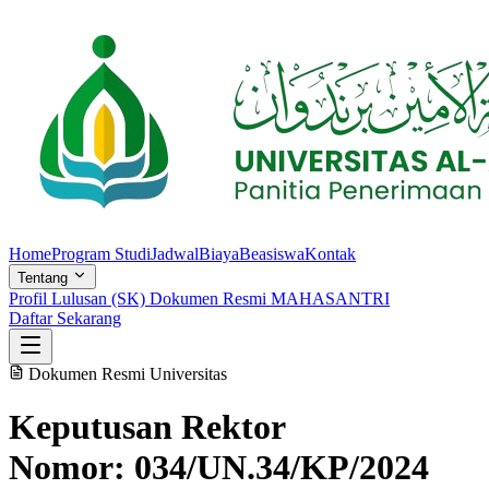
Home
Program Studi
Jadwal
Biaya
Beasiswa
Kontak
Tentang
Profil Lulusan (SK)
Dokumen Resmi MAHASANTRI
Daftar Sekarang
Dokumen Resmi Universitas
Keputusan Rektor
Nomor: 034/UN.34/KP/2024