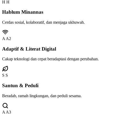
H
H
Hablum Minannas
Cerdas sosial, kolaboratif, dan menjaga ukhuwah.
A
A2
Adaptif & Literat Digital
Cakap teknologi dan cepat beradaptasi dengan perubahan.
S
S
Santun & Peduli
Beradab, ramah lingkungan, dan peduli sesama.
A
A3